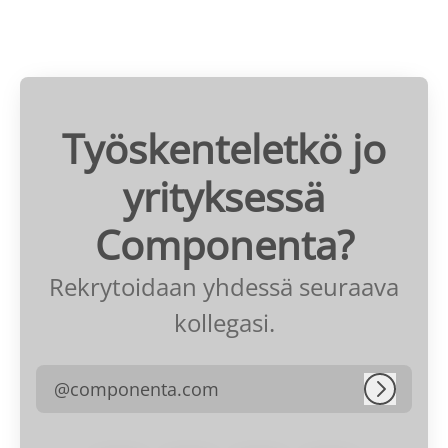
Työskenteletkö jo
yrityksessä
Componenta?
Rekrytoidaan yhdessä seuraava
kollegasi.
@componenta.com
Kirjaudu