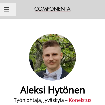
Jaa sivu
URAVALIKKO
Aleksi Hytönen
Työnjohtaja, Jyväskylä –
Koneistus